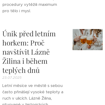
procedury vytěžili maximum
pro tělo i mysl.
Únik před letním
horkem: Proč
navštívit Lázně
Žilina i během
teplých dnů
23.07.2025
Letní měsíce ve městě s sebou
často přinášejí vysoké teploty a
ruch v ulicích. Lázně Žilina,
situované v historických