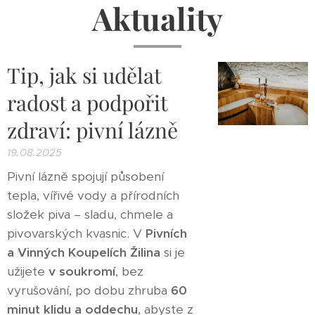
Aktuality
Tip, jak si udělat
radost a podpořit
zdraví: pivní lázně
19.08.2025
Pivní lázně spojují působení
tepla, vířivé vody a přírodních
složek piva – sladu, chmele a
pivovarských kvasnic. V
Pivních
a Vinných Koupelích Žilina
si je
užijete
v soukromí
, bez
vyrušování, po dobu zhruba
60
minut klidu a oddechu
, abyste z