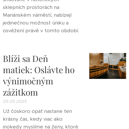
sklepních prostorách na
Mariánském náměstí, nabízejí
jedinečnou možnost úniku a
osvěžení právě v tomto období.
Blíži sa Deň
matiek: Oslávte ho
výnimočným
zážitkom
05.05.2025
Už čoskoro opäť nastane ten
krásny čas, kedy viac ako
inokedy myslíme na ženy, ktoré