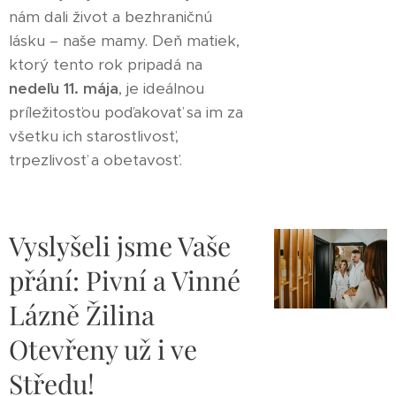
nám dali život a bezhraničnú
lásku – naše mamy. Deň matiek,
ktorý tento rok pripadá na
nedeľu 11. mája
, je ideálnou
príležitosťou poďakovať sa im za
všetku ich starostlivosť,
trpezlivosť a obetavosť.
Vyslyšeli jsme Vaše
přání: Pivní a Vinné
Lázně Žilina
Otevřeny už i ve
Středu!