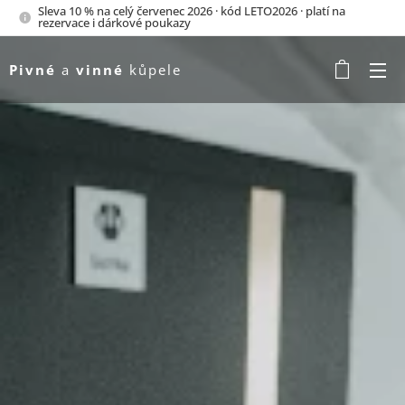
Sleva 10 % na celý červenec 2026 · kód LETO2026 · platí na
rezervace i dárkové poukazy
Pivné
a
vinné
kůpele