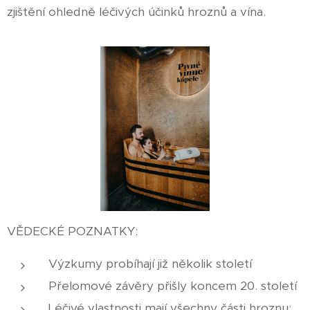
zjištění ohledně léčivých účinků hroznů a vína.
VĚDECKÉ POZNATKY:
Výzkumy probíhají již několik století
Přelomové závěry přišly koncem 20. století
Léčivé vlastnosti mají všechny části hroznu: