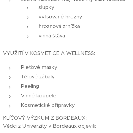
slupky
vylisované hrozny
hroznová zrníčka
vinná šťáva
VYUŽITÍ V KOSMETICE A WELLNESS:
Pleťové masky
Tělové zábaly
Peeling
Vinné koupele
Kosmetické přípravky
KLÍČOVÝ VÝZKUM Z BORDEAUX:
Vědci z Univerzity v Bordeaux objevili: