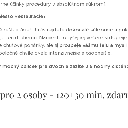
arné účinky procedúry v absolútnom súkromí.
iesto Reštaurácie?
 reštaurácie! U nás nájdete
dokonalé súkromie a pok
 jeden druhému. Namiesto obyčajnej večere si dopraj
e chuťové poháriky, ale aj
prospeje vášmu telu a mysli
spoločné chvíle oveľa intenzívnejšie a osobnejšie.
nimočný balíček pre dvoch a zažite 2,5 hodiny čistéh
pro 2 osoby - 120+30 min. zdar