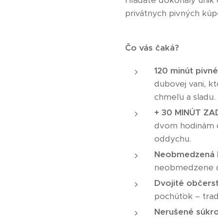
Hľadáte dokonalý únik 
privátnych pivných kúp
Čo vás čaká?
120 minút pivn
dubovej vani, k
chmeľu a sladu.
+ 30 MINÚT Z
dvom hodinám ďa
oddychu.
Neobmedzená k
neobmedzene do
Dvojité občerst
pochúťok – tra
Nerušené súkr