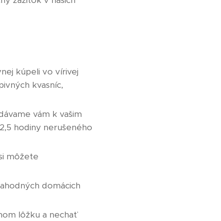
ný zážitok v našich
nej kúpeli vo vírivej
pivných kvasníc,
ridávame vám k vašim
 2,5 hodiny nerušeného
si môžete
 lahodných domácich
nom lôžku a nechať