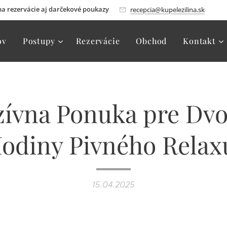
 na rezervácie aj darčekové poukazy
recepcia@kupelezilina.sk
ov
Postupy
Rezervácie
Obchod
Kontakt
zívna Ponuka pre Dvoc
odiny Pivného Relax
15.04.2025