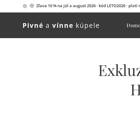
Zľava 10 % na júl a august 2026 · kód LETO2026 · platí
Pivné
a
vínne
kúpele
Dom
Exklu
H