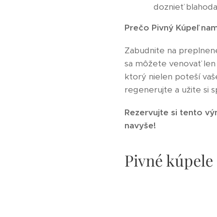
doznieť blahod
Prečo Pivný Kúpeľ nam
Zabudnite na preplnené
sa môžete venovať len
ktorý nielen poteší vaš
regenerujte a užite si 
Rezervujte si tento vý
navyše!
Pivné kúpele 