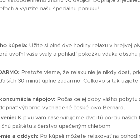
od každodenného zhonu vo dvojici? Doprajte si jedineč
eľoch a využite našu špeciálnu ponuku!
ého kúpeľa:
Užite si plné dve hodiny relaxu v hrejivej piv
torá uvoľní vaše svaly a pohladí pokožku vďaka obsahu 
ADARMO:
Pretože vieme, že relaxu nie je nikdy dosť, p
lších 30 minút úplne zadarmo! Celkovo si tak užijete
onzumácia nápojov:
Počas celej doby vášho pobytu 
priať výborne vychladené české pivo Bernard.
venie:
K pivu vám naservírujeme dvojitú porciu našich
dičnú paštétu s čerstvo upečeným chlebom.
omie a oddych:
Po kúpeli môžete relaxovať na pohodl