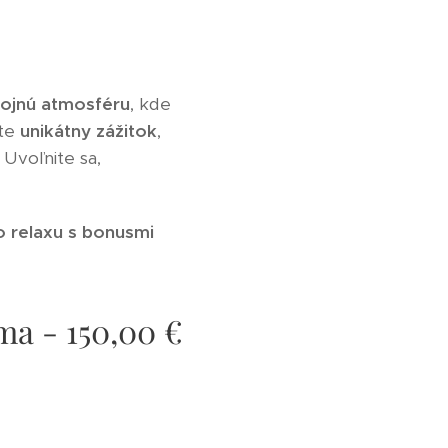
ojnú atmosféru
, kde
ete
unikátny zážitok
,
. Uvoľnite sa,
o relaxu s bonusmi
ma - 150,00 €