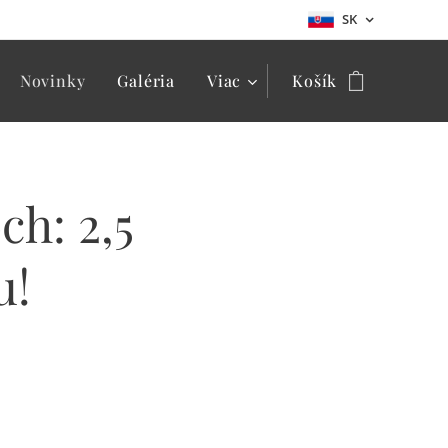
SK
Novinky
Galéria
Viac
Košík
h: 2,5
u!