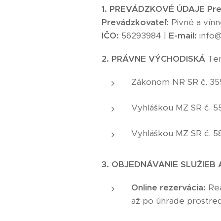
1. PREVÁDZKOVÉ ÚDAJE
Pre
Prevádzkovateľ:
Pivné a vínne
IČO:
56293984 |
E-mail:
info@
2. PRÁVNE VÝCHODISKÁ
Ten
Zákonom NR SR č. 355/
Vyhláškou MZ SR č. 554
Vyhláškou MZ SR č. 58
3. OBJEDNÁVANIE SLUŽIEB 
Online rezervácia:
Rea
až po úhrade prostred