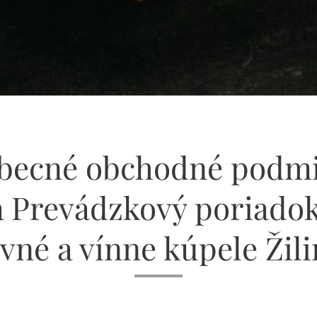
becné obchodné podm
a Prevádzkový poriado
vné a vínne kúpele Žil