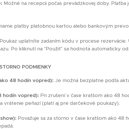
:
Možné na recepcii počas prevádzkovej doby. Platba 
ímame platby platobnou kartou alebo bankovým prev
Poukaz uplatníte zadaním kódu v procese rezervácie. Ui
u. Po kliknutí na "Použiť" sa hodnota automaticky od
A STORNO PODMIENKY
ako 48 hodín vopred):
Je možná bezplatne podľa aktu
 hodín vopred):
Pri zrušení v čase kratšom ako 48 ho
 vrátenie peňazí (platí aj pre darčekové poukazy).
-show):
Považuje sa za storno v čase kratšom ako 48 h
epadá.