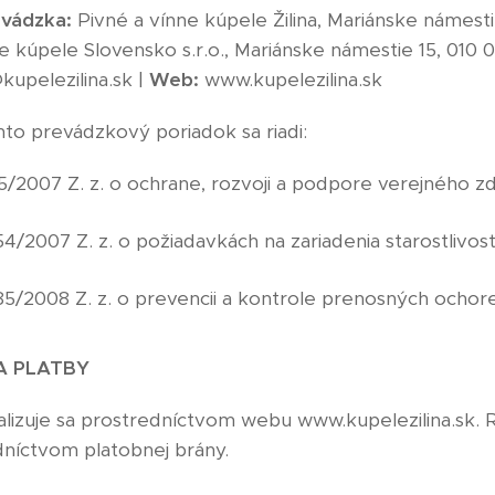
vádzka:
Pivné a vínne kúpele Žilina, Mariánske námestie 
 kúpele Slovensko s.r.o., Mariánske námestie 15, 010 01
kupelezilina.sk |
Web:
www.kupelezilina.sk
to prevádzkový poriadok sa riadi:
2007 Z. z. o ochrane, rozvoji a podpore verejného zd
/2007 Z. z. o požiadavkách na zariadenia starostlivosti
5/2008 Z. z. o prevencii a kontrole prenosných ochore
A PLATBY
lizuje sa prostredníctvom webu www.kupelezilina.sk. R
níctvom platobnej brány.