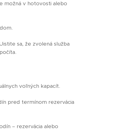
je možná v hotovosti alebo
odom.
stite sa, že zvolená služba
počíta.
álnych voľných kapacít.
dín pred termínom rezervácia
odín – rezervácia alebo