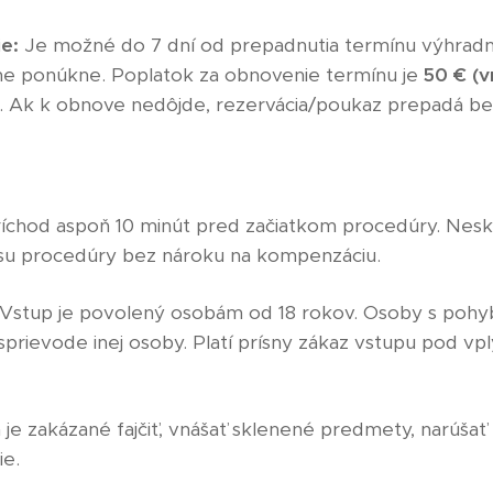
e:
Je možné do 7 dní od prepadnutia termínu výhradn
vne ponúkne. Poplatok za obnovenie termínu je
50 € (v
 Ak k obnove nedôjde, rezervácia/poukaz prepadá be
íchod aspoň 10 minút pred začiatkom procedúry. Nesk
asu procedúry bez nároku na kompenzáciu.
Vstup je povolený osobám od 18 rokov. Osoby s po
sprievode inej osoby. Platí prísny zákaz vstupu pod v
je zakázané fajčiť, vnášať sklenené predmety, narúšať
e.