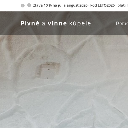
Zľava 10 % na júl a august 2026 · kód LETO2026 · platí
Pivné
a
vínne
kúpele
Dom