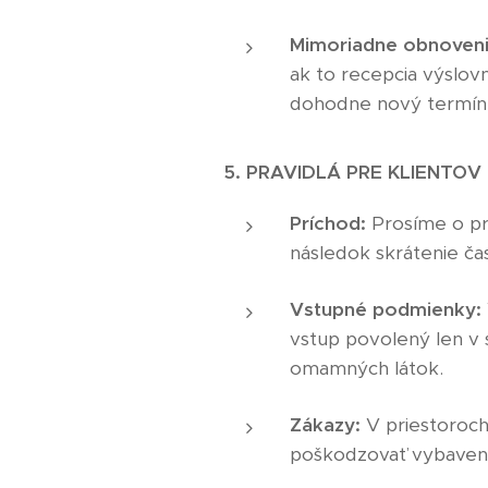
Mimoriadne obnoveni
ak to recepcia výslo
dohodne nový termín.
5. PRAVIDLÁ PRE KLIENTOV
Príchod:
Prosíme o pr
následok skrátenie č
Vstupné podmienky:
vstup povolený len v 
omamných látok.
Zákazy:
V priestoroch 
poškodzovať vybaveni