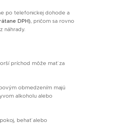
e po telefonickej dohode a
rátane DPH)
, pričom sa rovno
z náhrady.
orší príchod môže mať za
hybovým obmedzením majú
plyvom alkoholu alebo
 pokoj, behať alebo