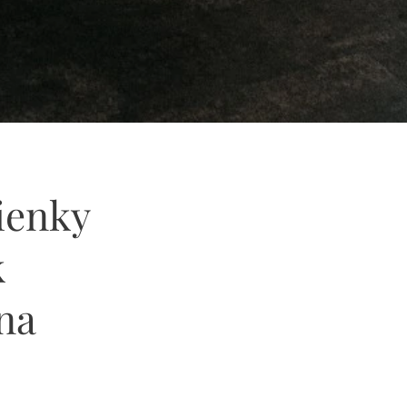
ienky
k
ina