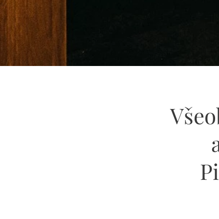
Všeo
Pi