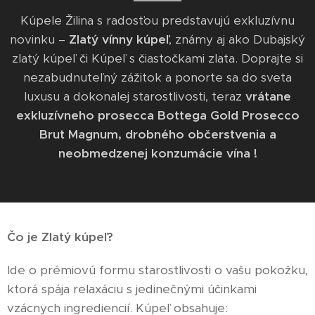
Kúpele Žilina s radosťou predstavujú exkluzívnu
novinku –
Zlatý vínny kúpeľ
, známy aj ako Dubajský
zlatý kúpeľ či Kúpeľ s čiastočkami zlata. Doprajte si
nezabudnuteľný zážitok a ponorte sa do sveta
luxusu a dokonalej starostlivosti, teraz
vrátane
exkluzívneho prosecca Bottega Gold Prosecco
Brut Magnum, drobného občerstvenia a
neobmedzenej konzumácie vína !
Čo je Zlatý kúpeľ?
Ide o prémiovú formu starostlivosti o vašu pokožku,
ktorá spája relaxáciu s jedinečnými účinkami
vzácnych ingrediencií. Kúpeľ obsahuje: