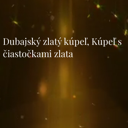
Dubajský zlatý kúpeľ, Kúpeľ s
čiastočkami zlata