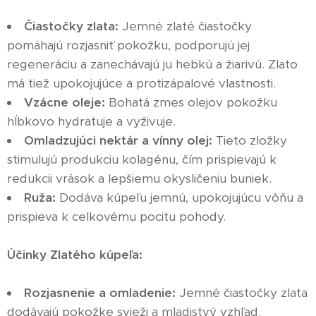
Čiastočky zlata:
Jemné zlaté čiastočky
pomáhajú rozjasniť pokožku, podporujú jej
regeneráciu a zanechávajú ju hebkú a žiarivú. Zlato
má tiež upokojujúce a protizápalové vlastnosti.
Vzácne oleje:
Bohatá zmes olejov pokožku
hĺbkovo hydratuje a vyživuje.
Omladzujúci nektár a vínny olej:
Tieto zložky
stimulujú produkciu kolagénu, čím prispievajú k
redukcii vrások a lepšiemu okysličeniu buniek.
Ruža:
Dodáva kúpeľu jemnú, upokojujúcu vôňu a
prispieva k celkovému pocitu pohody.
Účinky Zlatého kúpeľa:
Rozjasnenie a omladenie:
Jemné čiastočky zlata
dodávajú pokožke svieži a mladistvý vzhľad.