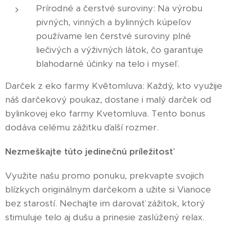
Prírodné a čerstvé suroviny: Na výrobu
pivných, vinných a bylinných kúpeľov
používame len čerstvé suroviny plné
liečivých a výživných látok, čo garantuje
blahodarné účinky na telo i myseľ.
Darček z eko farmy Květomluva: Každý, kto využije
náš darčekový poukaz, dostane i malý darček od
bylinkovej eko farmy Kvetomluva. Tento bonus
dodáva celému zážitku ďalší rozmer.
Nezmeškajte túto jedinečnú príležitosť
Využite našu promo ponuku, prekvapte svojich
blízkych originálnym darčekom a užite si Vianoce
bez starostí. Nechajte im darovať zážitok, ktorý
stimuluje telo aj dušu a prinesie zaslúžený relax.