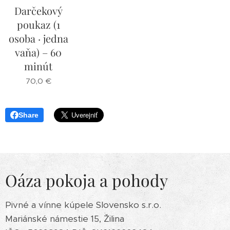
Darčekový
poukaz (1
osoba · jedna
vaňa) – 60
minút
70,0
€
Share
Oáza pokoja a pohody
Pivné a vínne kúpele Slovensko s.r.o.
Mariánské námestie 15, Žilina