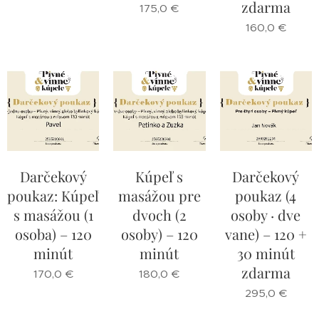
zdarma
175,0
€
160,0
€
Darčekový
Kúpeľ s
Darčekový
poukaz: Kúpeľ
masážou pre
poukaz (4
s masážou (1
dvoch (2
osoby · dve
osoba) – 120
osoby) – 120
vane) – 120 +
minút
minút
30 minút
zdarma
170,0
€
180,0
€
295,0
€