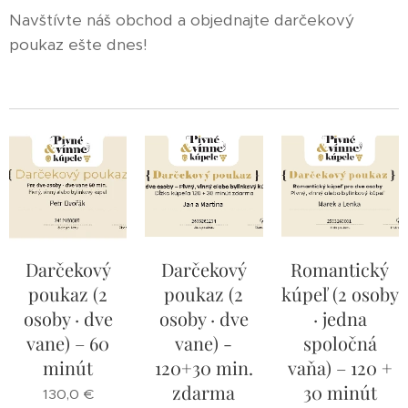
Navštívte náš obchod a objednajte darčekový
poukaz ešte dnes!
Darčekový
Darčekový
Romantický
poukaz (2
poukaz (2
kúpeľ (2 osoby
osoby · dve
osoby · dve
· jedna
vane) – 60
vane) -
spoločná
minút
120+30 min.
vaňa) – 120 +
zdarma
30 minút
130,0
€