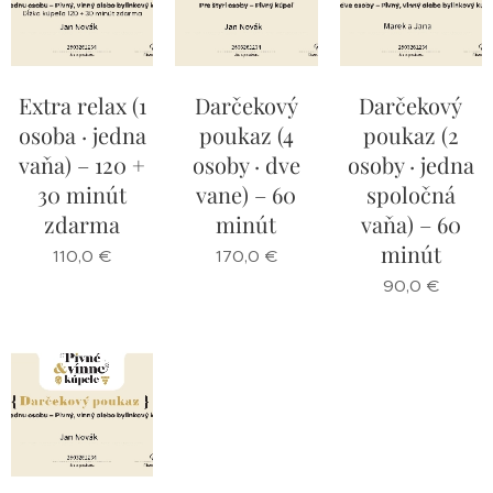
Extra relax (1
Darčekový
Darčekový
osoba · jedna
poukaz (4
poukaz (2
vaňa) – 120 +
osoby · dve
osoby · jedna
30 minút
vane) – 60
spoločná
zdarma
minút
vaňa) – 60
minút
110,0
€
170,0
€
90,0
€