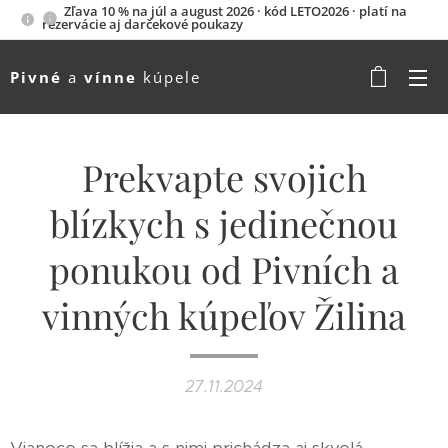
Zľava 10 % na júl a august 2026 · kód LETO2026 · platí na
rezervácie aj darčekové poukazy
Pivné
a
vínne
kúpele
Prekvapte svojich
blízkych s jedinečnou
ponukou od Pivních a
vinných kúpeľov Žilina
27.11.2024