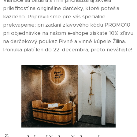
Vianoce sa blížia a s nimi prichádza aj skvelá
príležitosť na originálne darčeky, ktoré potešia
každého. Pripravili sme pre vás špeciálne
prekvapenie: pri zadaní zľavového kódu PROMO10
pri objednávke na našom e-shope získate 10% zľavu
na darčekový poukaz Pivné a vinné kúpele Žilina.
Ponuka platí len do 22. decembra, preto neváhajte!