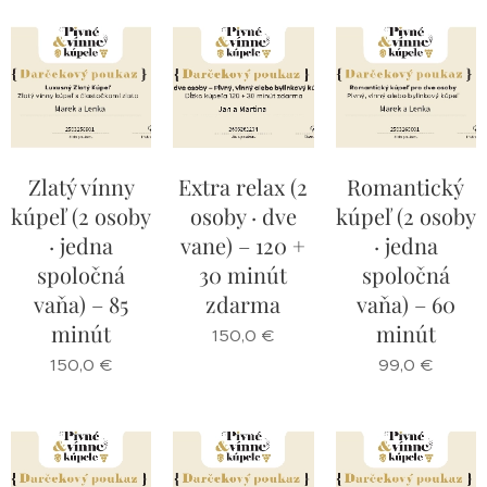
Zlatý vínny
Extra relax (2
Romantický
kúpeľ (2 osoby
osoby · dve
kúpeľ (2 osoby
· jedna
vane) – 120 +
· jedna
spoločná
30 minút
spoločná
vaňa) – 85
zdarma
vaňa) – 60
minút
minút
150,0
€
150,0
€
99,0
€