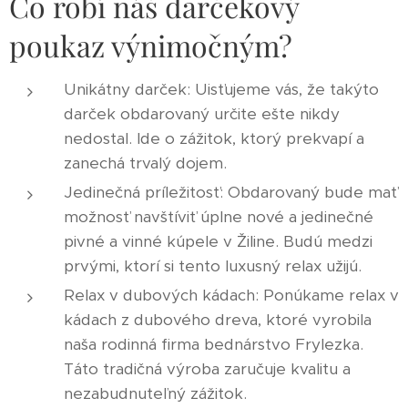
Čo robí náš darčekový
poukaz výnimočným?
Unikátny darček: Uisťujeme vás, že takýto
darček obdarovaný určite ešte nikdy
nedostal. Ide o zážitok, ktorý prekvapí a
zanechá trvalý dojem.
Jedinečná príležitosť: Obdarovaný bude mať
možnosť navštíviť úplne nové a jedinečné
pivné a vinné kúpele v Žiline. Budú medzi
prvými, ktorí si tento luxusný relax užijú.
Relax v dubových kádach: Ponúkame relax v
kádach z dubového dreva, ktoré vyrobila
naša rodinná firma bednárstvo Frylezka.
Táto tradičná výroba zaručuje kvalitu a
nezabudnuteľný zážitok.