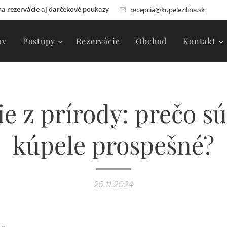
 na rezervácie aj darčekové poukazy
recepcia@kupelezilina.sk
ov
Postupy
Rezervácie
Obchod
Kontakt
e z prírody: prečo s
kúpele prospešné?
26.11.2024