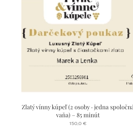
Zlatý vínny kúpeľ (2 osoby · jedna spoločn
vaňa) – 85 minút
150,0
€