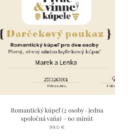
Romantický kúpeľ (2 osoby · jedna
spoločná vaňa) – 60 minút
99,0
€