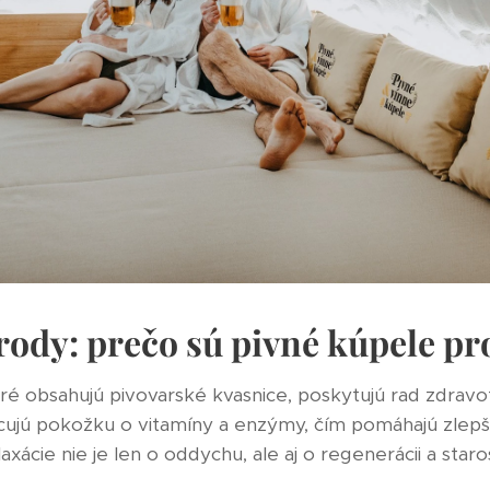
írody: prečo sú pivné kúpele p
ré obsahujú pivovarské kvasnice, poskytujú rad zdravo
ujú pokožku o vitamíny a enzýmy, čím pomáhajú zlepšo
xácie nie je len o oddychu, ale aj o regenerácii a starost