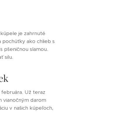
 kúpele je zahrnuté
 pochúťky ako chlieb s
s pšeničnou slamou.
 silu.
ek
februára. Už teraz
ým vianočným darom
áciu v našich kúpeľoch,