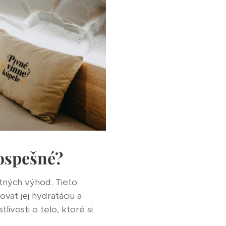
rospešné?
tných výhod. Tieto
vať jej hydratáciu a
livosti o telo, ktoré si