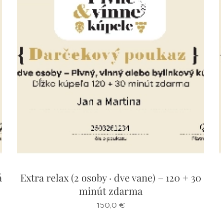
á
Extra relax (2 osoby · dve vane) – 120 + 30
minút zdarma
150,0
€