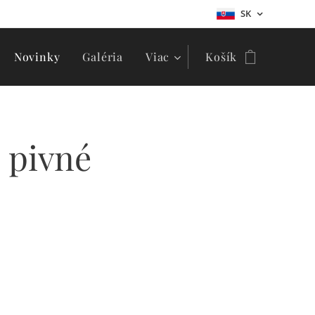
SK
Novinky
Galéria
Viac
Košík
ú pivné