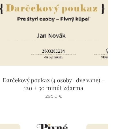
Darčekový poukaz (4 osoby · dve vane) –
120 + 30 minút zdarma
295,0
€