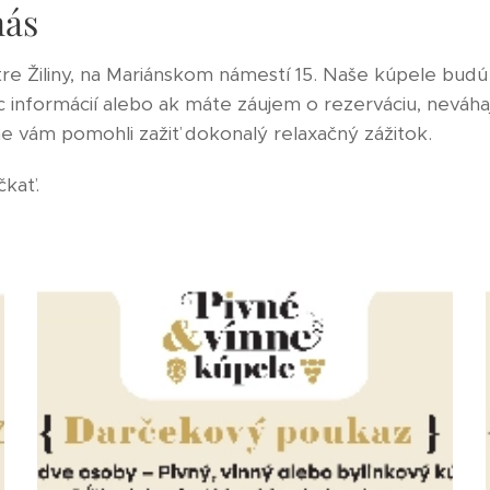
nás
tre Žiliny, na Mariánskom námestí 15. Naše kúpele bu
c informácií alebo ak máte záujem o rezerváciu, neváha
e vám pomohli zažiť dokonalý relaxačný zážitok.
čkať.