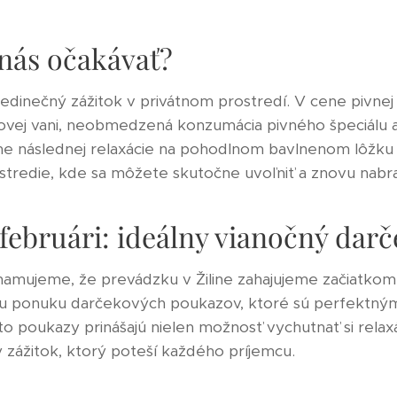
nás očakávať?
edinečný zážitok v privátnom prostredí. V cene pivnej
bovej vani, neobmedzená konzumácia pivného špeciálu a
ne následnej relaxácie na pohodlnom bavlnenom lôžku 
tredie, kde sa môžete skutočne uvoľniť a znovu nabrať
februári: ideálny vianočný darč
amujeme, že prevádzku v Žiline zahajujeme začiatkom 
nu ponuku darčekových poukazov, ktoré sú perfektn
eto poukazy prinášajú nielen možnosť vychutnať si relax
y zážitok, ktorý poteší každého príjemcu.