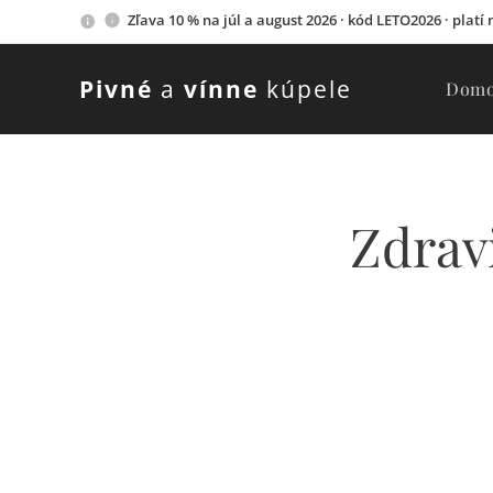
Zľava 10 % na júl a august 2026 · kód LETO2026 · platí
Pivné
a
vínne
kúpele
Dom
Zdravi