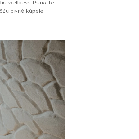
ého wellness. Ponorte
môžu pivné kúpele